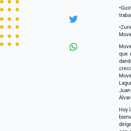
•
Gus
trab
•
Zuri
Movi
Movi
que 
dand
creci
Movim
Lagu
Juan
Álva
Hoy l
bien
diri