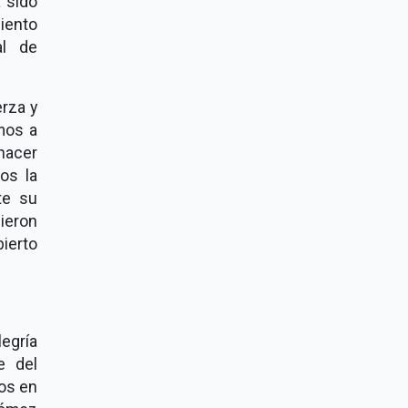
a sido
iento
al de
erza y
mos a
 hacer
os la
te su
ieron
ierto
legría
e del
os en