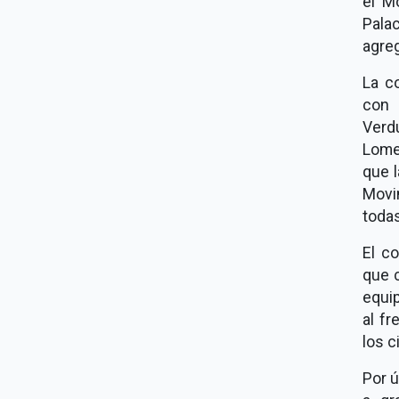
el M
Palac
agre
La c
con 
Verd
Lomel
que l
Movim
todas
El c
que 
equip
al f
los c
Por ú