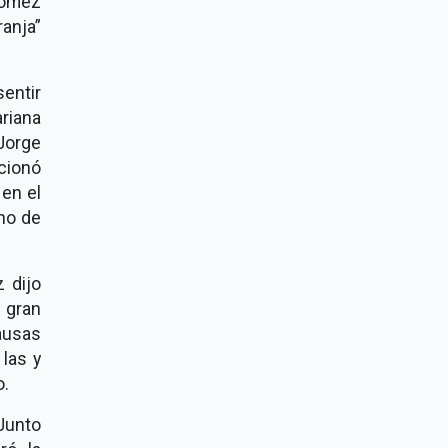
Gómez
ranja”
entir
riana
Jorge
ncionó
 en el
ano de
 dijo
 gran
causas
las y
o.
 Junto