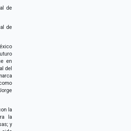
al de
al de
éxico
uturo
ue en
al del
omarca
 como
Jorge
con la
ra la
as; y