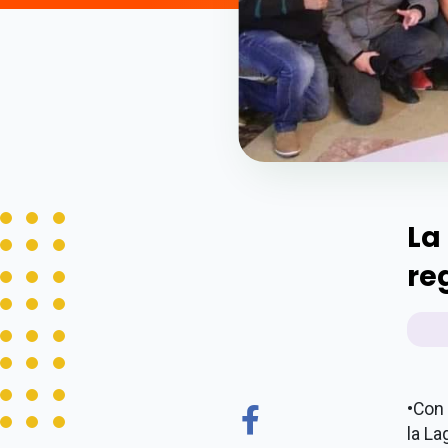
La
re
•
Con 
la La