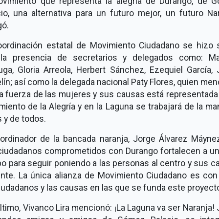
ovimiento que representa la alegría de Durango, de 
io, una alternativa para un futuro mejor, un futuro Na
gó.
oordinación estatal de Movimiento Ciudadano se hizo s
la presencia de secretarios y delegados como: Ma
uga, Gloria Arreola, Herbert Sánchez, Ezequiel García, 
ín; así como la delegada nacional Paty Flores, quien me
a fuerza de las mujeres y sus causas está representada
iento de la Alegría y en la Laguna se trabajará de la m
 y de todos.
oordinador de la bancada naranja, Jorge Álvarez Máynez
ciudadanos comprometidos con Durango fortalecen a un
o para seguir poniendo a las personas al centro y sus 
rente. La única alianza de Movimiento Ciudadano es con 
iudadanos y las causas en las que se funda este proyect
ltimo, Vivanco Lira mencionó: ¡La Laguna va ser Naranja!