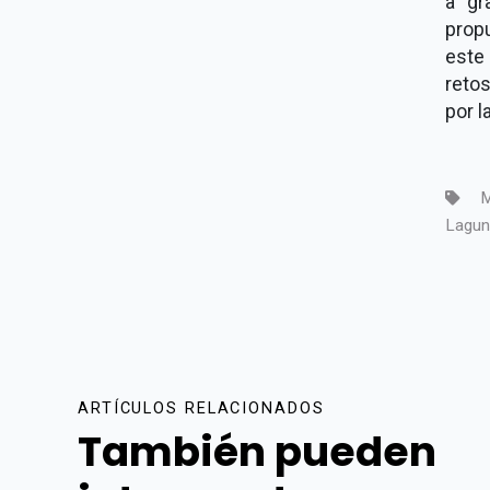
a gr
prop
este
reto
por l
M
Lagun
ARTÍCULOS RELACIONADOS
También pueden