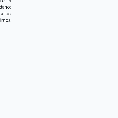
ró la
dano;
a los
irnos