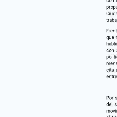
con e
prop
Ciud
trab
Frent
que 
habla
con 
polí
mens
cita
entre
Por s
de s
movi