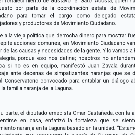
l fortalecimiento de Gustavo “el Gato” Acosta, quien h
uesto por parte de la coordinación estatal de Movim
adano para tomar el cargo como delegado estat
ajadores y productores de Movimiento Ciudadano.
e a la vieja política que derrocha dinero para mostrar fu
repite acciones comunes, en Movimiento Ciudadano va
r de las causas y necesidades de la gente. Y lo vamos a
alegría, porque eso nos define; nosotros no entendem
tica si no es en equipo, manifestó Juan Zavala duran
aje ante decenas de simpatizantes naranjas que se d
 al Conservatorio convocado para entablar un diálogo ab
 la familia naranja de la Laguna.
u parte, el diputado emecista Omar Castañeda, con la a
entirse en casa, enfatizó la fortaleza que se sient
miento naranja en la Laguna basado en la unidad. “Estam