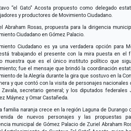
tavo “el Gato” Acosta propuesto como delegado estat
ajadores y productores de Movimiento Ciudadano.
el Abraham Rosas, propuesta para la dirigencia municip
miento Ciudadano en Gómez Palacio.
miento Ciudadano es ya una verdadera opción para M
está trabajando el presente con la mira puesta en el f
o muestra que es el único instituto político que sig
miento; fue el mensaje que brindó la coordinación estat
iento de la Alegría durante la gira que sostuvo en la C
nera y que contó con la visita de personajes nacionales
 Zavala, secretario general; y los diputados federales 
rez Máynez y Omar Castañeda.
a familia naranja crece en la región Laguna de Durango 
venida de nuevos personajes y las propuestas pa
gencia municipal de Gómez Palacio de Zuriel Abraham Ros