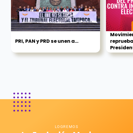
Movimie
PRI, PAN y PRD se unen a...
reprueba 
President
LOGREMOS