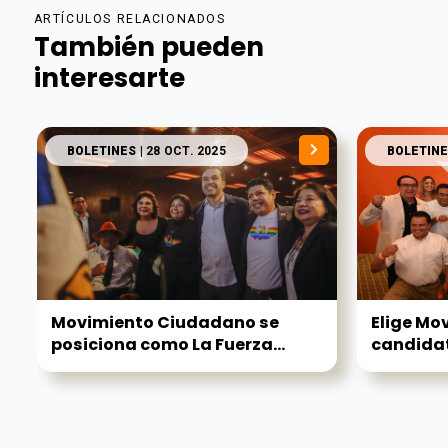
ARTÍCULOS RELACIONADOS
También pueden
interesarte
BOLETINES
| 28 OCT. 2025
BOLETINE
Movimiento Ciudadano se
Elige Mo
posiciona como La Fuerza...
candidat