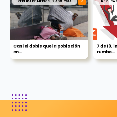
RÉPLICA DE MEDIOS
| 7 AGO. 2014
RÉPLICA 
Casi el doble que la población
7 de 10, 
en...
rumbo...