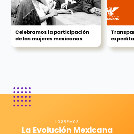
Celebramos la participación
Transpa
de las mujeres mexicanas
expedit
LOGREMOS
La Evolución Mexicana