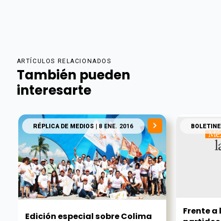
ARTÍCULOS RELACIONADOS
También pueden
interesarte
RÉPLICA DE MEDIOS
| 8 ENE. 2016
BOLETINE
Frente a 
Edición especial sobre Colima