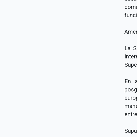
com
func
Amen
La S
Inte
Super
En a
posg
euro
mane
entr
Supu