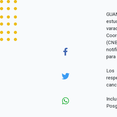
GUAN
estu
vara
Coor
(CNB
noti
para
Los 
resp
cance
Incl
Posg