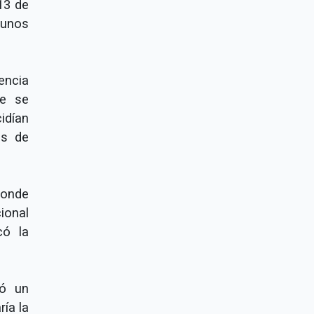
13 de
gunos
ncia
ue se
idían
os de
donde
ional
có la
ió un
ía la