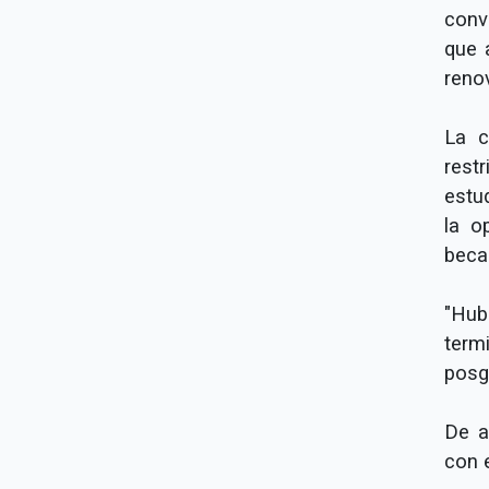
conv
que 
reno
La c
rest
estu
la o
beca
"Hub
term
posg
De a
con 