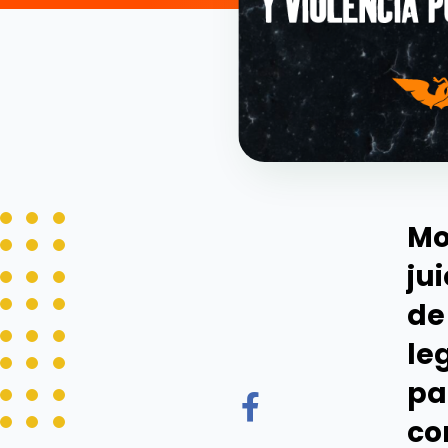
Mo
ju
de
le
pa
co