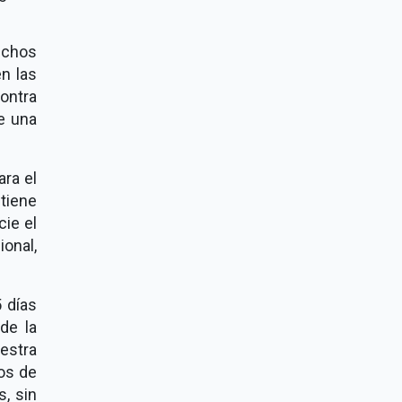
rechos
n las
contra
se una
ara el
tiene
cie el
onal,
5 días
 de la
estra
os de
s, sin