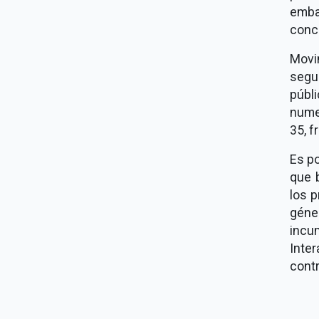
emba
concr
Movi
segur
públ
numer
35, f
Es po
que 
los p
géne
incu
Inte
contr