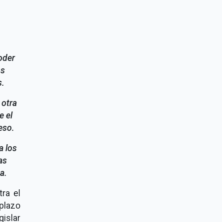
oder
os
s.
 otra
e el
eso.
a los
as
a.
ra el
plazo
gislar