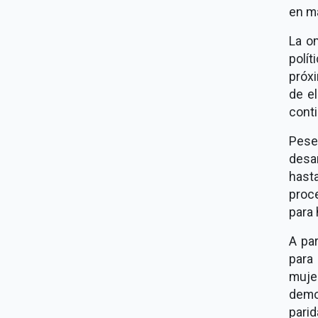
en ma
La om
polí
próxi
de el
conti
Pese 
desa
hasta
proc
para
A par
para 
muje
demo
parid