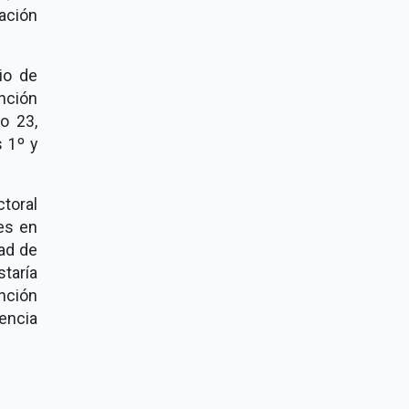
ación
io de
unción
o 23,
s 1º y
ctoral
es en
dad de
taría
nción
encia