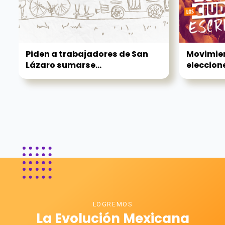
Piden a trabajadores de San
Movimien
Lázaro sumarse...
eleccione
LOGREMOS
La Evolución Mexicana