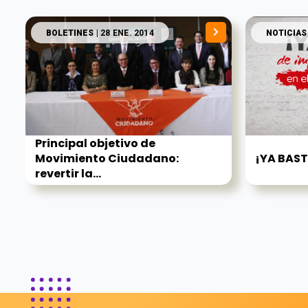
BOLETINES
| 28 ENE. 2014
NOTICIAS
Principal objetivo de
Movimiento Ciudadano:
¡YA BAST
revertir la...