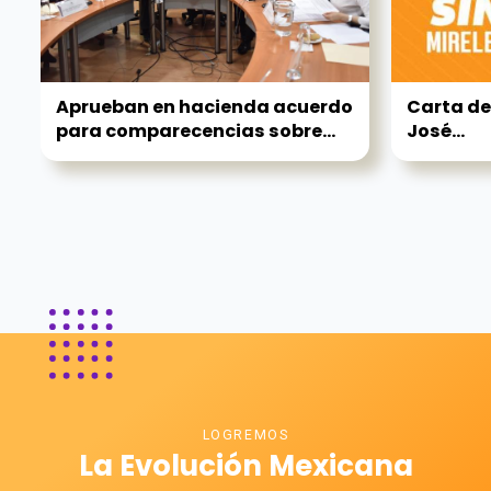
Aprueban en hacienda acuerdo
Carta de
para comparecencias sobre...
José...
LOGREMOS
La Evolución Mexicana