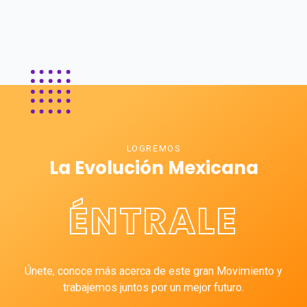
LOGREMOS
La Evolución Mexicana
ÉNTRALE
Únete, conoce más acerca de este gran Movimiento y
trabajemos juntos por un mejor futuro.