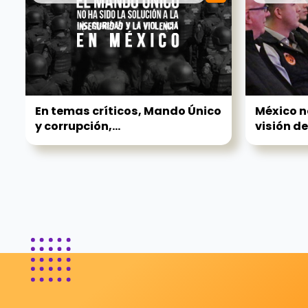
En temas críticos, Mando Único
México n
y corrupción,...
visión de.