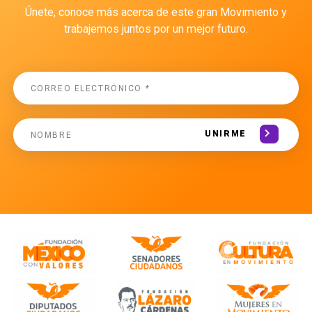
Únete, conoce más acerca de este gran Movimiento y
trabajemos juntos por un mejor futuro.
UNIRME