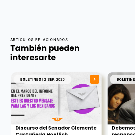
ARTÍCULOS RELACIONADOS
También pueden
interesarte
BOLETINES
| 2 SEP. 2020
BOLETINE
Discurso del Senador Clemente
Debemos
Castañeda Hoeflich,
responsa