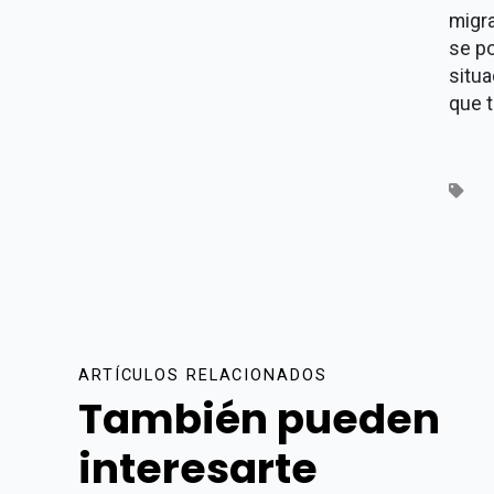
migra
se po
situ
que 
ARTÍCULOS RELACIONADOS
También pueden
interesarte