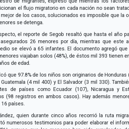
estro de migrantes, expresó que mientras los factore
cionan el flujo migratorio en cada nación no sean trata
 mejor de los casos, solucionados es imposible que la 
enores se detenga.
especto, el reporte de Segob resaltó que hasta el año p
 asegurados 26 menores por día, mientras que este a
edio se elevó a 65 infantes. El documento agregó que 
enores viajaban solos (48%), de éstos mil 393 tienen e
años de edad.
có que 97.8% de los niños son originarios de Honduras 
 Guatemala (4 mil 400) y El Salvador (3 mil 330). Tambi
ntes de países como Ecuador (107), Nicaragua y Es
os (98 registros en ambos casos). Hay además menor
 16 países.
ández, quien durante cinco años recorrió la ruta migra
ntó numerosos testimonios para poder elaborar el infor