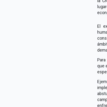
la C
luga
econó
El e
human
cons
ámbi
dema
Para
que e
esper
Ejem
imple
abst
camp
enfr