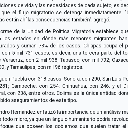
ciones de vida y las necesidades de cada sujeto, es dec
a que el flujo migratorio se detenga inmediatamente. "S
as están ahí las consecuencias también", agregó.
nforme de la Unidad de Política Migratoria establece qu
o los estados en dónde más menores migrantes han
urados y suman 73% de los casos. Chiapas ocupa el p
, con 5 mil 731 casos, es decir, una tercera parte del tot
e Veracruz, con 2 mil 938; Tabasco, con mil 792; Oaxaca
32, y Tamaulipas, con mil 96 registros.
guen Puebla con 318 casos; Sonora, con 290; San Luis P
281; Campeche, con 254; Chihuahua, con 246, y el Dis
al, con 238, entre otros. Colima es la única entidad do
abido aseguramientos de este tipo.
ndro Hernández enfatizó la importancia de un análisis m
 todo micro, ya que un ángulo humanitario podría revolu
nfoque que poseen los gobiernos que suelen tratar el