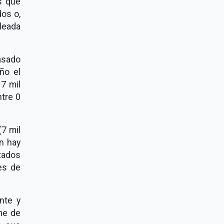
s que
dos o,
oleada
asado
ño el
7 mil
ntre 0
(7 mil
én hay
tados
es de
nte y
me de