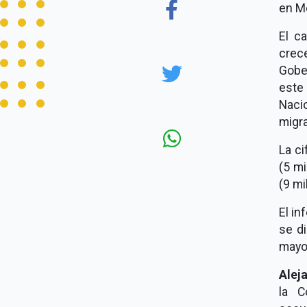
en Mé
El c
crec
Gobe
este
Naci
migra
La c
(5 m
(9 mi
El in
se d
mayo,
Alej
la C