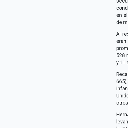
secu
condi
en el
de m
Al r
eran
prom
528 m
y 11 
Recal
665),
infa
Unid
otros
Hern
leva