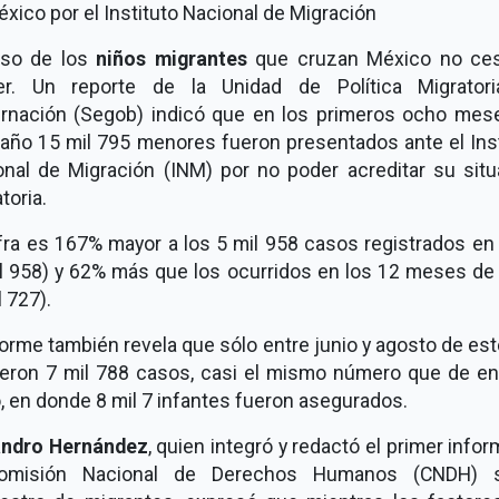
xico por el Instituto Nacional de Migración
aso de los
niños migrantes
que cruzan México no ce
er. Un reporte de la Unidad de Política Migrator
rnación (Segob) indicó que en los primeros ocho mes
 año 15 mil 795 menores fueron presentados ante el Inst
onal de Migración (INM) por no poder acreditar su situ
toria.
ifra es 167% mayor a los 5 mil 958 casos registrados en
il 958) y 62% más que los ocurridos en los 12 meses de
l 727).
forme también revela que sólo entre junio y agosto de es
ieron 7 mil 788 casos, casi el mismo número que de en
 en donde 8 mil 7 infantes fueron asegurados.
andro Hernández
, quien integró y redactó el primer info
omisión Nacional de Derechos Humanos (CNDH) 