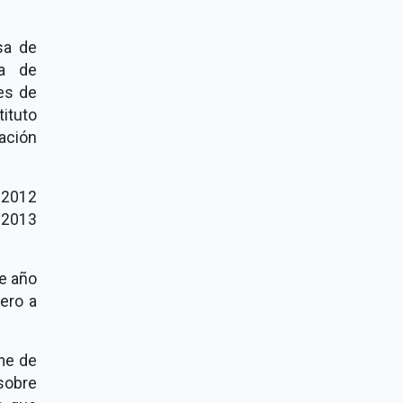
sa de
ia de
es de
ituto
ación
 2012
 2013
te año
ero a
rme de
sobre