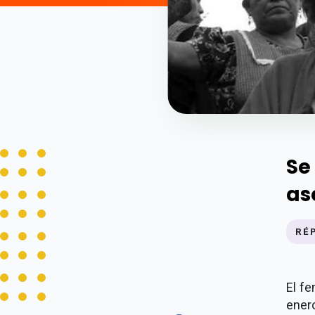
Se
as
RÉ
El f
ener