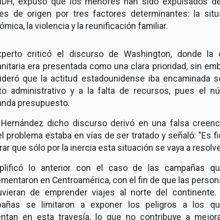
NDH, expuso que los menores han sido expulsados d
res de origen por tres factores determinantes: la situ
mica, la violencia y la reunificación familiar.
xperto criticó el discurso de Washington, donde la c
itaria era presentada como una clara prioridad, sin em
ideró que la actitud estadounidense iba encaminada só
to administrativo y a la falta de recursos, pues el n
nda presupuesto.
 Hernández dicho discurso derivó en una falsa creenc
l problema estaba en vías de ser tratado y señaló: "Es f
ar que sólo por la inercia esta situación se vaya a resolve
plificó lo anterior con el caso de las campañas q
mentaron en Centroamérica, con el fin de que las perso
uvieran de emprender viajes al norte del continente.
añas se limitaron a exponer los peligros a los q
entan en esta travesía, lo que no contribuye a mejora