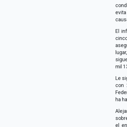
condi
evit
caus
El i
cinc
aseg
lugar
sigu
mil 1
Le si
con 
Feder
ha h
Aleja
sobre
el e