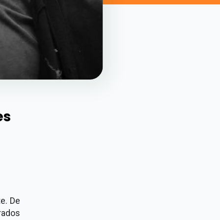
es
e. De
rados