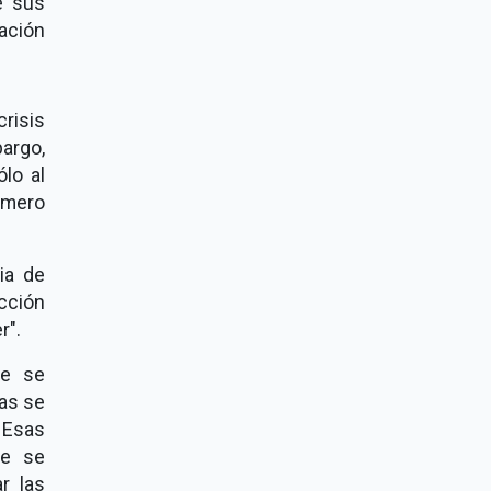
e sus
ación
risis
bargo,
lo al
úmero
ia de
icción
r".
ue se
nas se
 Esas
ue se
r las