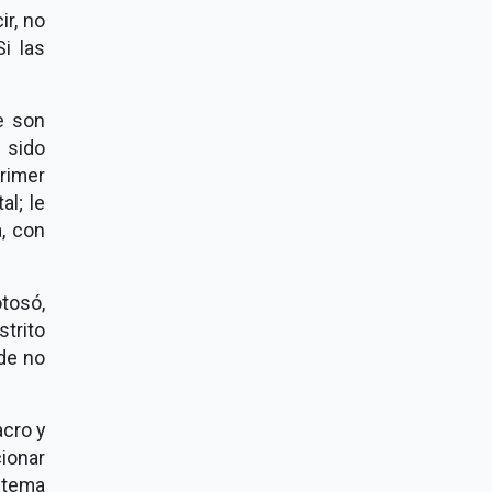
ir, no
i las
e son
 sido
rimer
al; le
, con
otosó,
trito
nde no
acro y
cionar
 tema