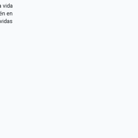
a vida
ién en
vidas