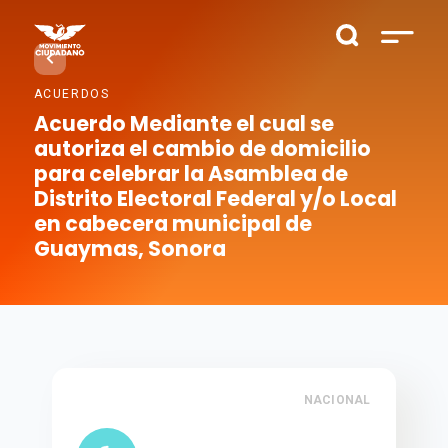
ACUERDOS
Acuerdo Mediante el cual se
autoriza el cambio de domicilio
para celebrar la Asamblea de
Distrito Electoral Federal y/o Local
en cabecera municipal de
Guaymas, Sonora
NACIONAL