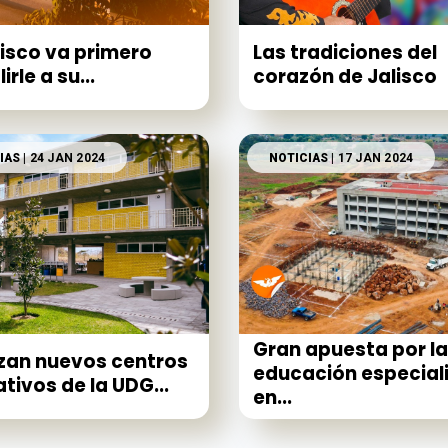
lisco va primero
Las tradiciones del
rle a su...
corazón de Jalisco
IAS
| 24 JAN 2024
NOTICIAS
| 17 JAN 2024
Gran apuesta por la
zan nuevos centros
educación especial
tivos de la UDG...
en...