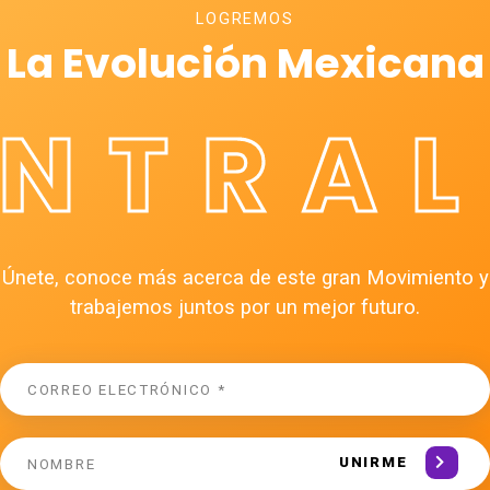
LOGREMOS
La Evolución Mexicana
ÉNTRAL
Únete, conoce más acerca de este gran Movimiento y
trabajemos juntos por un mejor futuro.
UNIRME