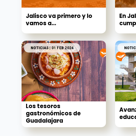
Jalisco va primero y lo
En Ja
vamos a...
cumpli
NOTICIAS
| 01 FEB 2024
NOTIC
Los tesoros
Avan
gastronómicos de
educa
Guadalajara