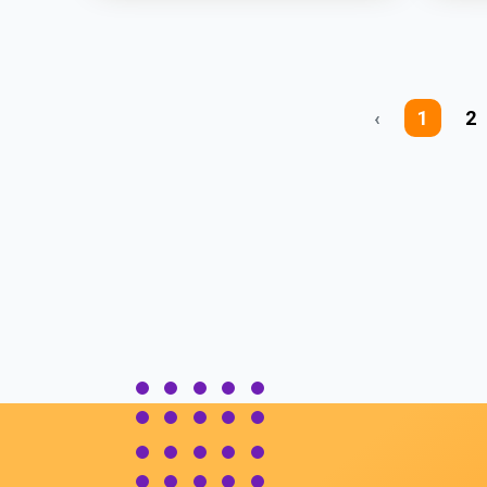
‹
1
2