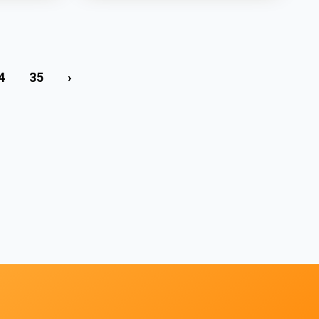
4
35
›