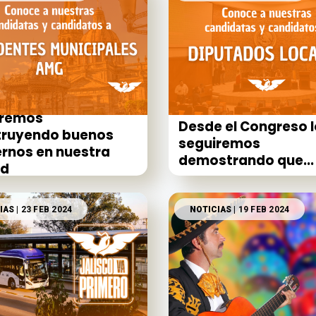
iremos
Desde el Congreso l
truyendo buenos
seguiremos
rnos en nuestra
demostrando que...
ad
IAS
| 23 FEB 2024
NOTICIAS
| 19 FEB 2024