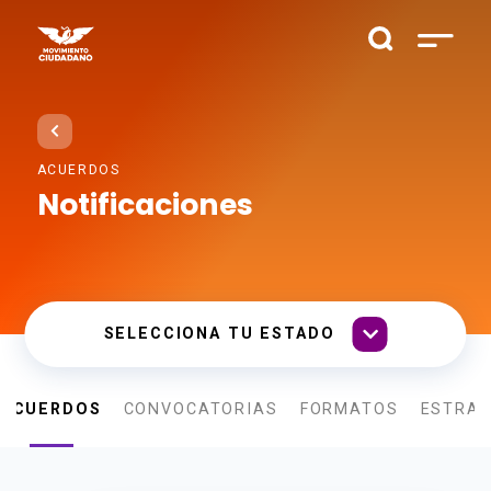
ACUERDOS
Notificaciones
ACUERDOS
CONVOCATORIAS
FORMATOS
ESTRAD