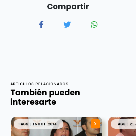
Compartir
ARTÍCULOS RELACIONADOS
También pueden
interesarte
AGS.
| 16 OCT. 2014
AGS.
| 21