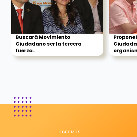
Buscará Movimiento
Propone
Ciudadano ser la tercera
Ciudadan
fuerza...
organism
LOGREMOS