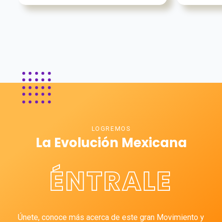
LOGREMOS
La Evolución Mexicana
ÉNTRALE
Únete, conoce más acerca de este gran Movimiento y