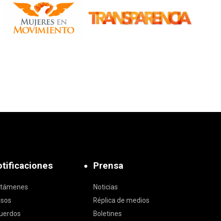
tificaciones
Prensa
ctámenes
Noticias
isos
Réplica de medios
uerdos
Boletines