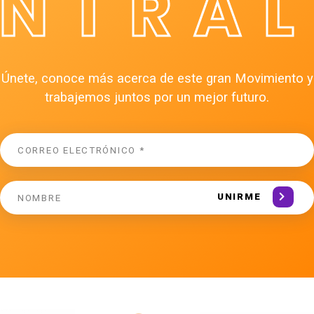
ÉNTRAL
Únete, conoce más acerca de este gran Movimiento y
trabajemos juntos por un mejor futuro.
UNIRME