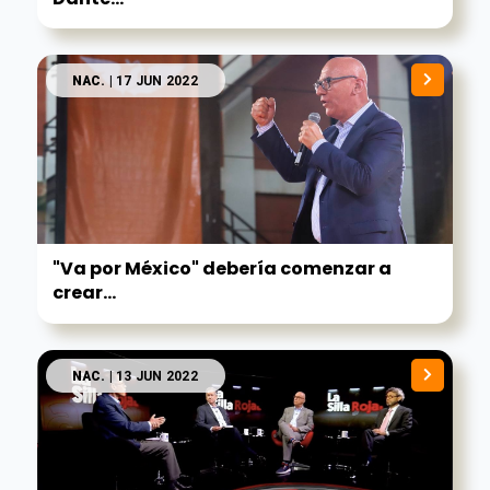
NAC.
| 17 JUN 2022
"Va por México" debería comenzar a
crear...
NAC.
| 13 JUN 2022