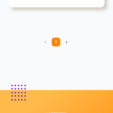
‹
1
›