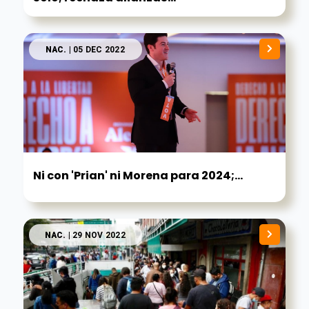
NAC.
| 05 DEC 2022
Ni con 'Prian' ni Morena para 2024;...
NAC.
| 29 NOV 2022