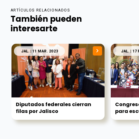
ARTÍCULOS RELACIONADOS
También pueden
interesarte
JAL.
| 11 MAR. 2023
JAL.
| 17 
Diputados federales cierran
Congreso
filas por Jalisco
para esc