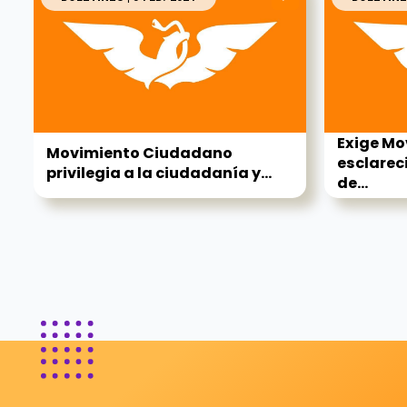
Exige M
Movimiento Ciudadano
esclarec
privilegia a la ciudadanía y...
de...