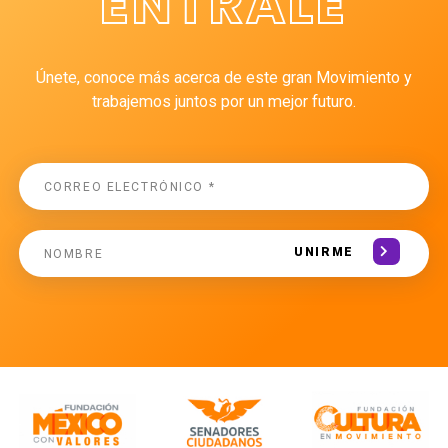
ÉNTRALE
Únete, conoce más acerca de este gran Movimiento y
trabajemos juntos por un mejor futuro.
UNIRME