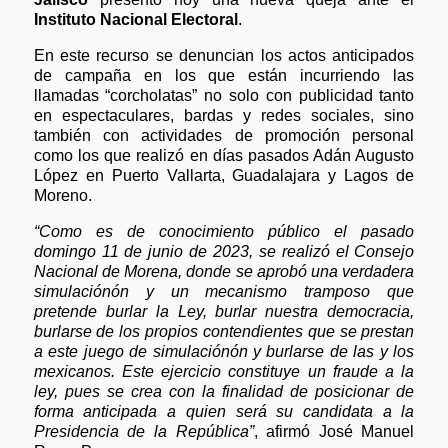
Instituto Nacional Electoral
.
En este recurso se denuncian los actos anticipados
de campaña en los que están incurriendo las
llamadas “corcholatas” no solo con publicidad tanto
en espectaculares, bardas y redes sociales, sino
también con actividades de promoción personal
como los que realizó en días pasados Adán Augusto
López en Puerto Vallarta, Guadalajara y Lagos de
Moreno.
“Como es de conocimiento p
ú
blico el pasado
domingo 11 de junio de 2023, se realiz
ó
el Consejo
Nacional de Morena, donde se aprob
ó
una verdadera
simulación
ó
n y un mecanismo tramposo que
pretende burlar la Ley, burlar nuestra democracia,
burlarse de los propios contendientes que se prestan
a este juego de simulación
ó
n y burlarse de las y los
mexicanos.
Este ejercicio constituye un fraude a la
ley, pues se crea con la finalidad de posicionar de
forma anticipada a quien ser
á
su candidata a la
Presidencia de la Rep
ú
blica”
, afirmó José Manuel