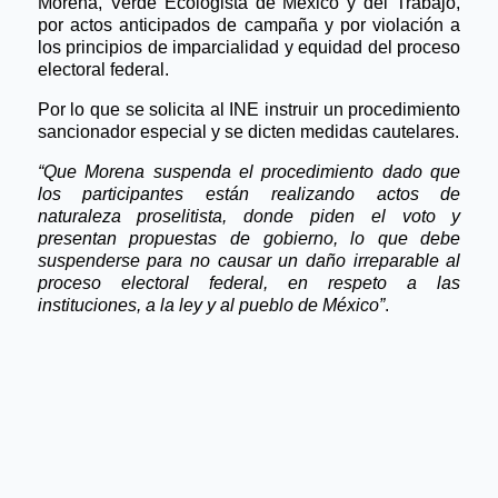
Morena, Verde Ecolog
i
sta de M
é
xico y del Trabajo,
por actos anticipados de campañ
a y por violació
n a
los principios de imparcialidad y equidad del proceso
electoral federal
.
Por lo que se solicita al INE instruir un procedimiento
sancionador especial y se dicten medidas cautelares.
“Que Morena suspenda el procedimiento dado que
los participantes est
á
n realizando actos de
naturaleza proselitista, donde piden el voto y
presentan propuestas de gobierno, lo que debe
suspenderse para no causar un daño irreparable al
proceso electoral federal, en respeto a las
instituciones, a la ley y al pueblo de M
é
xico”
.