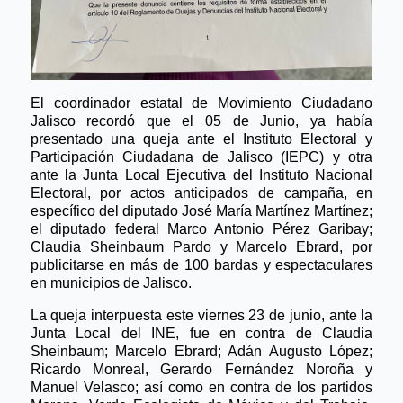
El coordinador estatal de Movimiento Ciudadano
Jalisco recordó que el 05 de Junio, ya había
presentado una queja ante el Instituto Electoral y
Participación Ciudadana de Jalisco (IEPC) y otra
ante la Junta Local Ejecutiva del Instituto Nacional
Electoral, por actos anticipados de campaña, en
específico del diputado José María Martínez Martínez;
el diputado federal Marco Antonio Pérez Garibay;
Claudia Sheinbaum Pardo y Marcelo Ebrard, por
publicitarse en más de 100 bardas y espectaculares
en municipios de Jalisco.
La queja interpuesta este viernes 23 de junio, ante la
Junta Local del INE, fue
en contra de Claudia
Sheinbaum; Marcelo Ebrard; Ad
án Augusto Ló
pez;
Ricardo Monreal, Gerardo Fern
á
ndez Noro
ña y
Manuel Velasco; as
í
como en contra de los partidos