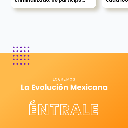
criminalizado; no participó...
cada 100.
LOGREMOS
La Evolución Mexicana
ÉNTRALE