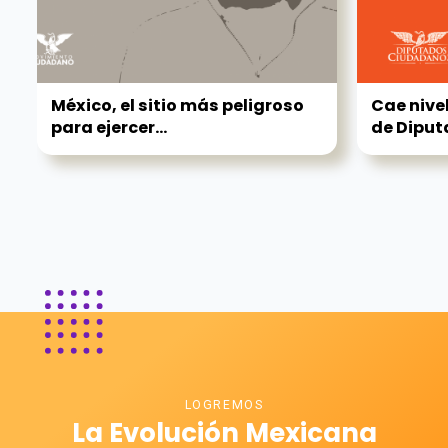
México, el sitio más peligroso
Cae nive
para ejercer...
de Dipu
LOGREMOS
La Evolución Mexicana