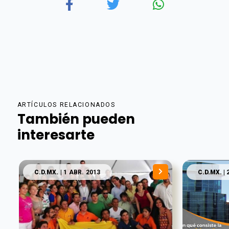
ARTÍCULOS RELACIONADOS
También pueden
interesarte
C.D.MX.
| 1 ABR. 2013
C.D.MX.
| 