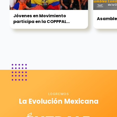
Jóvenes en Movimiento
Asamble
participa en la COPPPAL...
LOGREMOS
La Evolución Mexicana