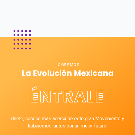
LOGREMOS
La Evolución Mexicana
ÉNTRALE
Únete, conoce más acerca de este gran Movimiento y
trabajemos juntos por un mejor futuro.