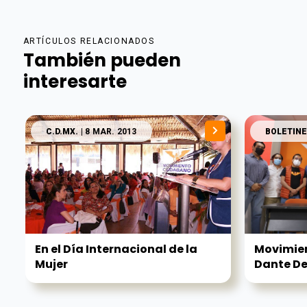
ARTÍCULOS RELACIONADOS
También pueden
interesarte
C.D.MX.
| 8 MAR. 2013
BOLETINE
En el Día Internacional de la
Movimien
Mujer
Dante D