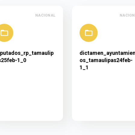
NACIONAL
NACION
iputados_rp_tamaulip
dictamen_ayuntamien
s25feb-1_0
os_tamaulipas24feb-
1_1