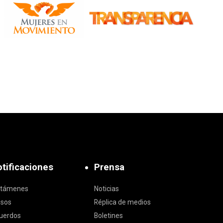
tificaciones
Prensa
ctámenes
Noticias
isos
Réplica de medios
uerdos
Boletines