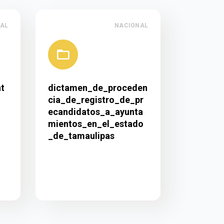
AL
NACIONAL
t
dictamen_de_proceden
cia_de_registro_de_pr
ecandidatos_a_ayunta
mientos_en_el_estado
_de_tamaulipas