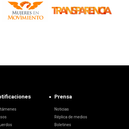
tificaciones
Prensa
ctámenes
Noticias
isos
Réplica de medios
uerdos
Boletines