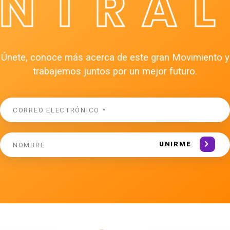
ÉNTRAL
Únete, conoce más acerca de este gran Movimiento y
trabajemos juntos por un mejor futuro.
UNIRME