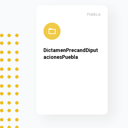
PUEBLA
DictamenPrecandDiput
acionesPuebla