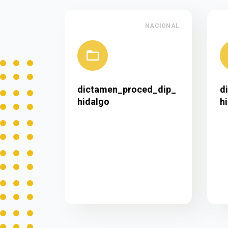
NACIONAL
dictamen_proced_dip_
d
hidalgo
h