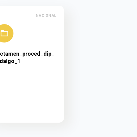
NACIONAL
ictamen_proced_dip_
idalgo_1