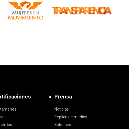
tificaciones
Prensa
ctámenes
Noticias
isos
Réplica de medios
uerdos
Boletines