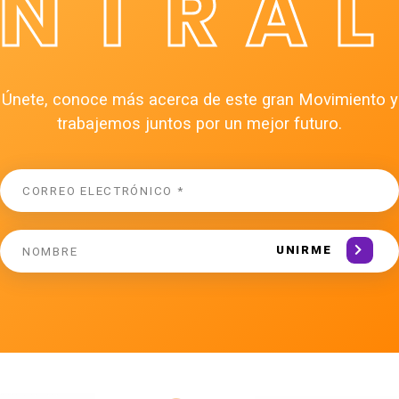
ÉNTRAL
Únete, conoce más acerca de este gran Movimiento y
trabajemos juntos por un mejor futuro.
UNIRME