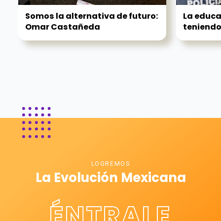
Somos la alternativa de futuro:
La educa
Omar Castañeda
teniendo 
LOGREMOS
La Evolución Mexicana
ÉNTRALE