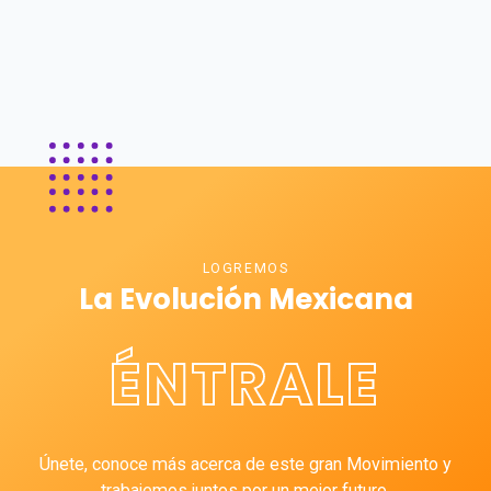
LOGREMOS
La Evolución Mexicana
ÉNTRALE
Únete, conoce más acerca de este gran Movimiento y
trabajemos juntos por un mejor futuro.