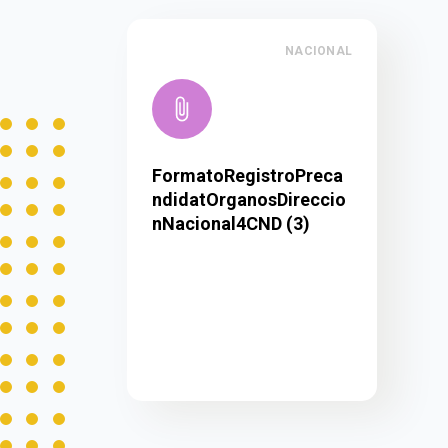
NACIONAL
FormatoRegistroPreca
ndidatOrganosDireccio
nNacional4CND (3)