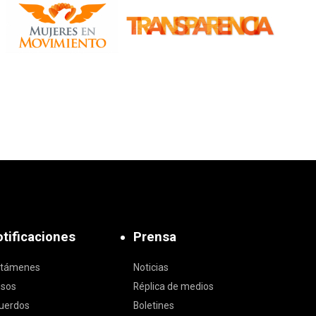
tificaciones
Prensa
ctámenes
Noticias
isos
Réplica de medios
uerdos
Boletines