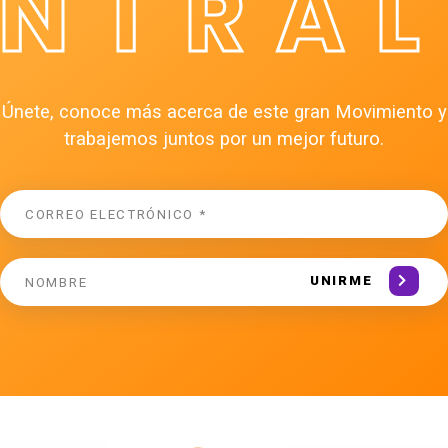
ÉNTRAL
Únete, conoce más acerca de este gran Movimiento y
trabajemos juntos por un mejor futuro.
UNIRME