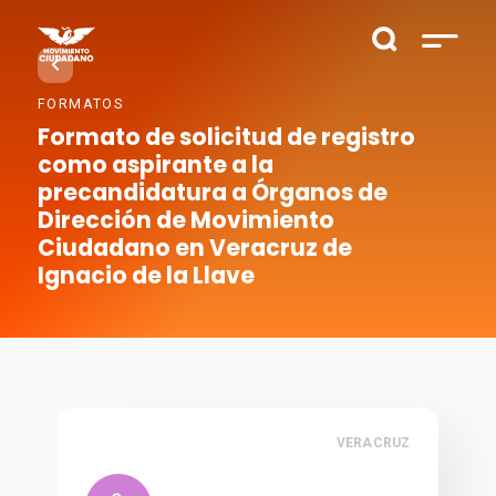
FORMATOS
Formato de solicitud de registro
como aspirante a la
precandidatura a Órganos de
Dirección de Movimiento
Ciudadano en Veracruz de
Ignacio de la Llave
VERACRUZ