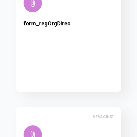
form_regOrgDirec
VERACRUZ