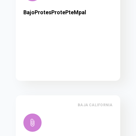
BajoProtesProtePteMpal
BAJA CALIFORNIA