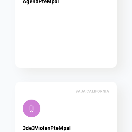
AgendPteMpal
BAJA CALIFORNIA
3de3ViolenPteMpal