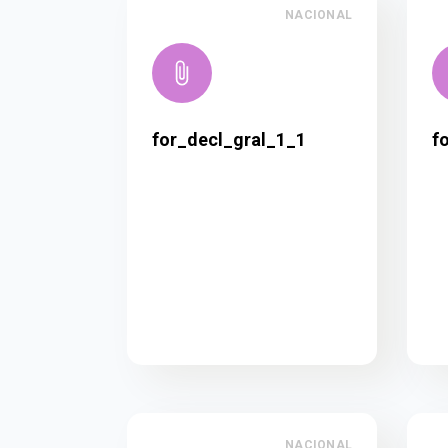
NACIONAL
for_decl_gral_1_1
f
NACIONAL