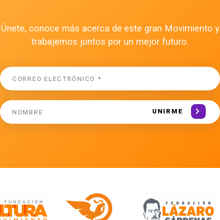
Únete, conoce más acerca de este gran Movimiento y
trabajemos juntos por un mejor futuro.
UNIRME