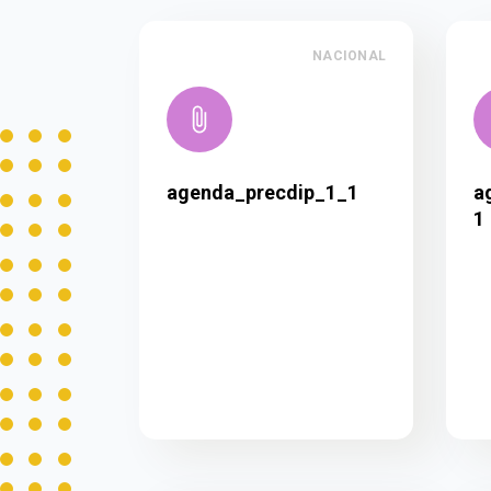
NACIONAL
agenda_precdip_1_1
a
1