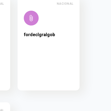
AL
NACIONAL
fordeclgralgob
AL