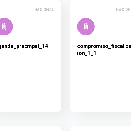
NACIONAL
NACION
genda_precmpal_14
compromiso_fiscaliz
ion_1_1