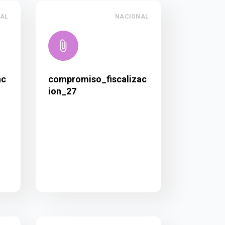
AL
NACIONAL
ac
compromiso_fiscalizac
ion_27