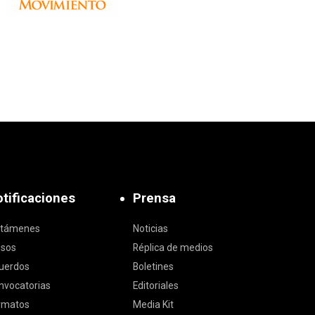
tificaciones
Prensa
ctámenes
Noticias
isos
Réplica de medios
uerdos
Boletines
nvocatorias
Editoriales
rmatos
Media Kit