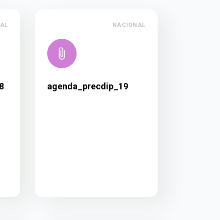
AL
NACIONAL
8
agenda_precdip_19