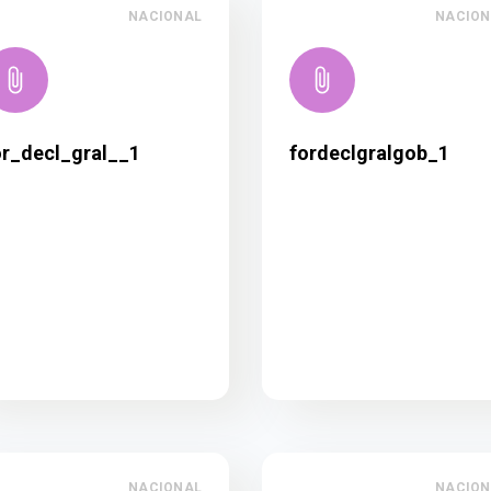
NACIONAL
NACION
or_decl_gral__1
fordeclgralgob_1
NACIONAL
NACION