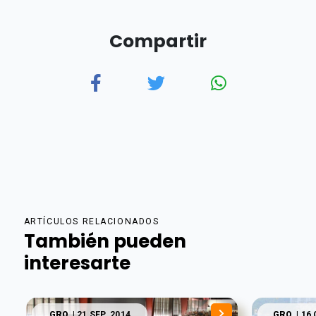
Compartir
ARTÍCULOS RELACIONADOS
También pueden
interesarte
GRO.
| 21 SEP. 2014
GRO.
| 16