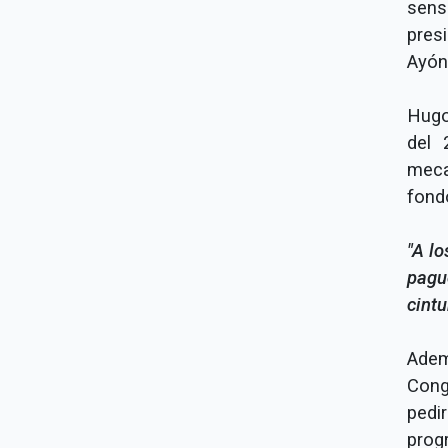
sens
pres
Ayón
Hugo
del 
meca
fond
"A l
pagu
cint
Adem
Cong
pedi
prog