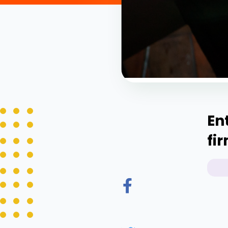
En
fi