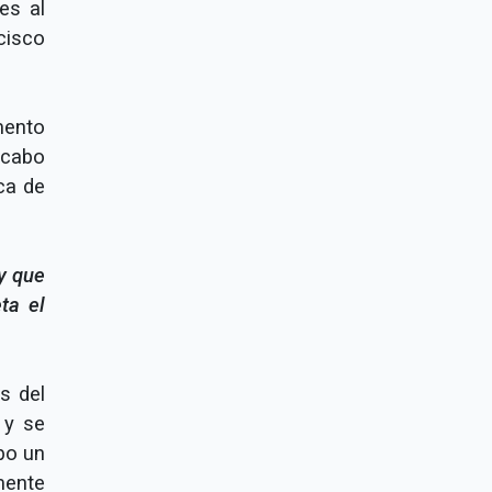
es al
cisco
mento
 cabo
ca de
y que
ta el
s del
 y se
bo un
mente