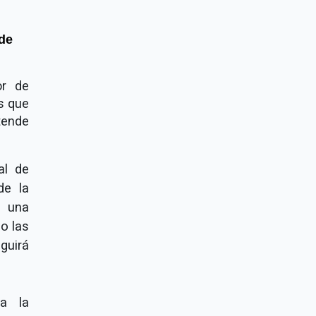
de
or de
os que
tende
al de
de la
e una
o las
guirá
ta la