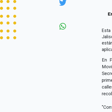
E
Esta
Jalis
está
aplic
En P
Movi
Secr
prim
call
reco
"Con