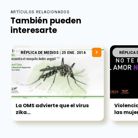
ARTÍCULOS RELACIONADOS
También pueden
interesarte
RÉPLICA DE MEDIOS
| 25 ENE. 2016
RÉPLICA 
La OMS advierte que el virus
Violenci
zika...
las mujer