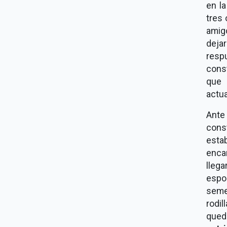
en la
tres 
amig
dejar
resp
cons
que 
actua
Ante 
cons
estab
encar
lleg
espos
semej
rodi
qued