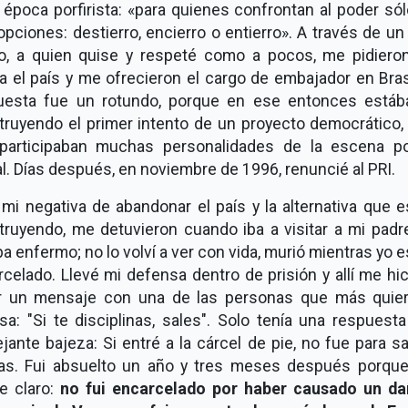
 época porfirista: «para quienes confrontan al poder só
opciones: destierro, encierro o entierro». A través de u
o, a quien quise y respeté como a pocos, me pidiero
a el país y me ofrecieron el cargo de embajador en Bras
uesta fue un rotundo, porque en ese entonces está
truyendo el primer intento de un proyecto democrático, 
participaban muchas personalidades de la escena pol
l. Días después, en noviembre de 1996, renuncié al PRI.
mi negativa de abandonar el país y la alternativa que 
truyendo, me detuvieron cuando iba a visitar a mi padr
a enfermo; no lo volví a ver con vida, murió mientras yo 
celado. Llevé mi defensa dentro de prisión y allí me hi
ar un mensaje con una de las personas que más quier
a: "Si te disciplinas, sales". Solo tenía una respuest
ante bajeza: Si entré a la cárcel de pie, no fue para sa
llas. Fui absuelto un año y tres meses después porque
e claro:
no fui encarcelado por haber causado un da