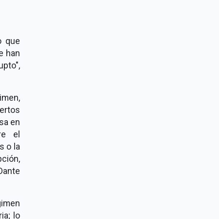
o que
e han
upto",
imen,
ertos
asa en
re el
s o la
ión,
Dante
gimen
ia; lo