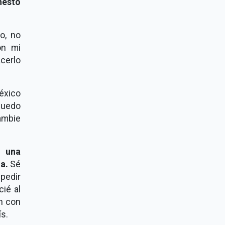
nesto
o, no
on mi
cerlo
éxico
puedo
ambie
r una
a.
Sé
mpedir
ié al
án con
ís.