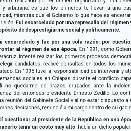
estro realizado por el crimen organizado y una dete
al y arbitraria, es que los primeros te llevan a una ca
ridad, mientras que el Gobierno lo que hace es encerrar
risión.
Fui encarcelado por una represalia del régimen 
ropósito de desprestigiarme social y políticamente.
fui encarcelado y fue por una sola razón: por cuestio
rontar al régimen de esa época.
En 1991, como Gober
eracruz, intenté realizar los primeros procesos democrá
elegir candidatos, realicé consultas en todos los muni
stado. En 1995 tuve la responsabilidad de intervenir y a
demandas sociales en Chiapas durante el conflicto zapat
dí no quedarme de brazos cruzados ante la indolen
eñez del entonces presidente Ernesto Zedillo. Lo conf
a reunión del Gabinete Social y al no estar dispuesto a 
orpes decisiones, renuncié a mi cargo dentro de su gabin
dí cuestionar al presidente de la República en una épo
hacerlo tenía un costo muy alto
; había un dicho popula