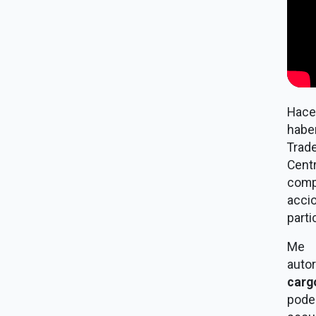
Hace
habe
Trad
Centr
comp
acci
parti
Me e
auto
carg
pode