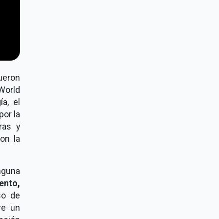
ueron
World
a, el
por la
ras y
on la
nguna
ento,
so de
re un