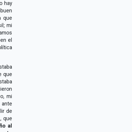
lo hay
n buen
n que
il; mi
bamos
en el
ítica
estaba
e que
estaba
cieron
o, mi
a ante
lir de
, que
ño al