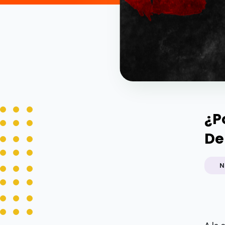
¿P
De
N