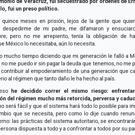
imonio de Veracruz, fui secuestrado por órdenes de Er
lo, fui un preso político.
 quince meses en prisión, lejos de la gente que quier
 despedirme de mi padre, me difamaron y ensuciar
re, pero no me arrepiento, tenía la obligación de ha
e México lo necesitaba, aún lo necesita.
o mucho tiempo diciendo que mi generación le falló a M
e no me puedo ir sin pagar la deuda que tenemos, no me 
in contribuir al empoderamiento de una generación que c
rio al régimen que tanto daño le ha hecho al país.
 eso
he decidido correr el mismo riesgo: enfrenta
ión del régimen mucho más retorcida, perversa y caduc
o será fácil y que el sistema hará todo lo posible para i
ambio que se necesita, pero como lo dije cuando renunc
rno: las prácticas del sistema autoritario, se encontrar
ersona dispuesta a todo y a confrontar a todos por su pa