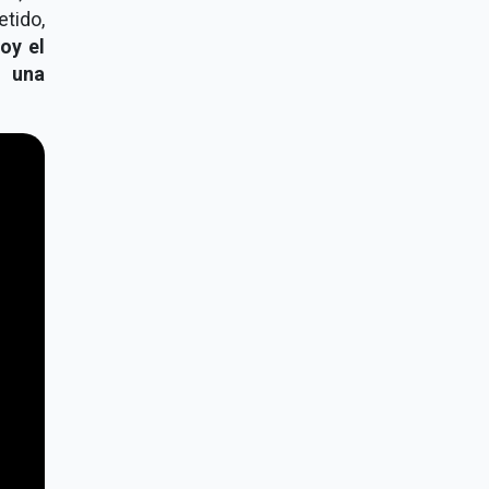
etido,
oy el
o una