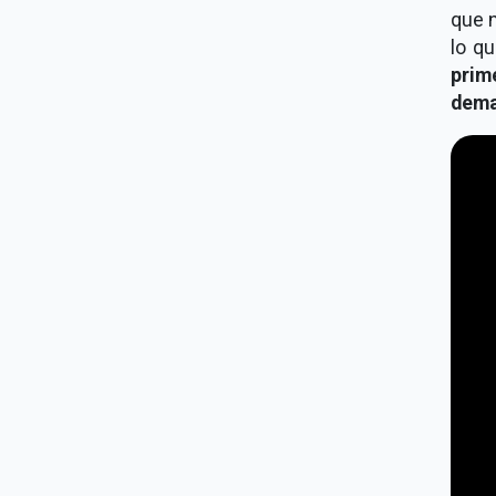
que n
lo q
prim
dema