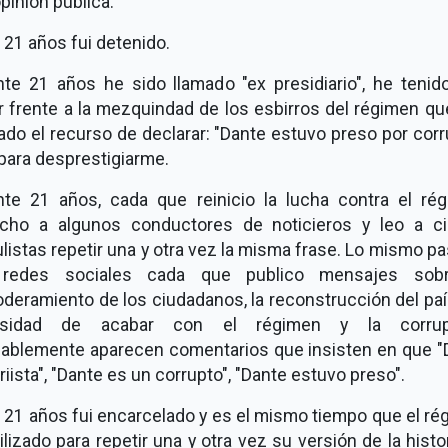
opinión pública.
21 años fui detenido.
nte 21 años he sido llamado "ex presidiario", he tenid
r frente a la mezquindad de los esbirros del régimen qu
zado el recurso de declarar: "Dante estuvo preso por corr
para desprestigiarme.
nte 21 años, cada que reinicio la lucha contra el rég
cho a algunos conductores de noticieros y leo a ci
ulistas repetir una y otra vez la misma frase. Lo mismo p
redes sociales cada que publico mensajes sob
eramiento de los ciudadanos, la reconstrucción del paí
esidad de acabar con el régimen y la corrupc
riablemente aparecen comentarios que insisten en que "
riista", "Dante es un corrupto", "Dante estuvo preso".
 21 años fui encarcelado y es el mismo tiempo que el ré
ilizado para repetir una y otra vez su versión de la histor