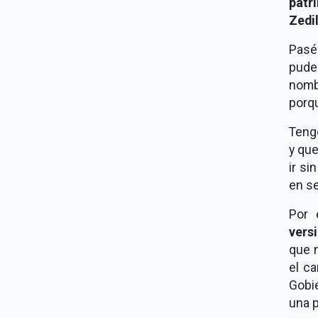
patr
Zedil
Pasé
pude
nomb
porqu
Teng
y qu
ir s
en se
Por
vers
que n
el c
Gobie
una p