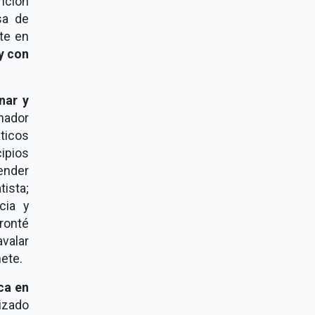
nción
sa de
te en
y con
nar y
nador
ticos
cipios
tender
ista;
cia y
ronté
avalar
ete.
ca en
rizado