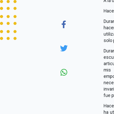
A la 
Hace 
Dura
hace
utili
solo 
Dura
escu
artic
mis 
empod
nec
inva
fue p
Hace
ha ut