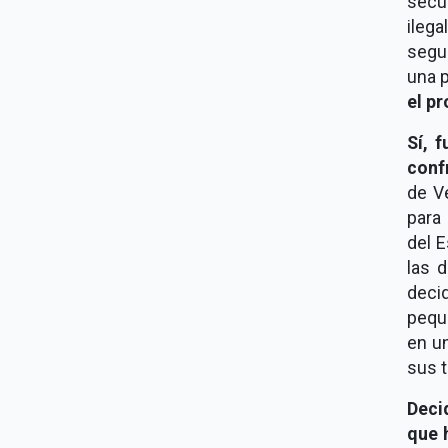
secu
ileg
segu
una p
el p
Sí, 
conf
de V
para 
del E
las 
deci
pequ
en un
sus t
Deci
que 