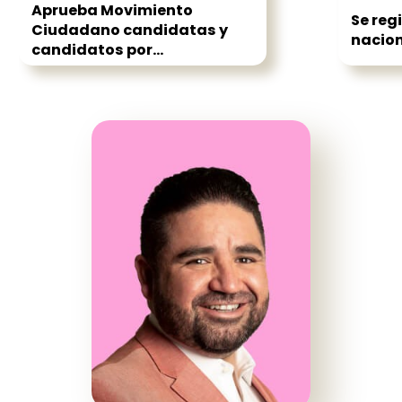
Aprueba Movimiento
Se reg
Ciudadano candidatas y
nacion
candidatos por...