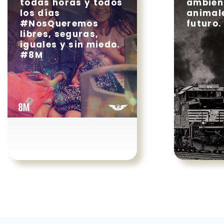
todas horas y todos
ambient
los días
animale
#NosQueremos
futuro.
libres, seguras,
iguales y sin miedo.
#8M