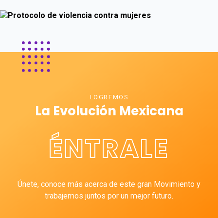
LOGREMOS
La Evolución Mexicana
ÉNTRALE
Únete, conoce más acerca de este gran Movimiento y
trabajemos juntos por un mejor futuro.