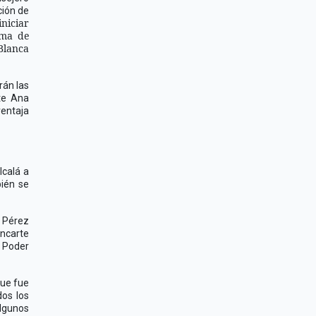
ción de
iniciar
oma de
Blanca
rán las
te Ana
ventaja
lcalá a
bién se
 Pérez
ncarte
 Poder
que fue
dos los
algunos