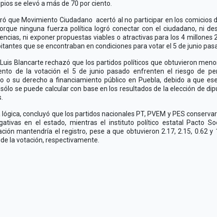
pios se elevó a más de 70 por ciento.
ó que Movimiento Ciudadano acertó al no participar en los comicios 
orque ninguna fuerza política logró conectar con el ciudadano, ni de
encias, ni exponer propuestas viables o atractivas para los 4 millones 
itantes que se encontraban en condiciones para votar el 5 de junio pas
Luis Blancarte rechazó que los partidos políticos que obtuvieron meno
ento de la votación el 5 de junio pasado enfrenten el riesgo de pe
ro o su derecho a financiamiento público en Puebla, debido a que es
 sólo se puede calcular con base en los resultados de la elección de di
s.
 lógica, concluyó que los partidos nacionales PT, PVEM y PES conserva
gativas en el estado, mientras el instituto político estatal Pacto So
ación mantendría el registro, pese a que obtuvieron 2.17, 2.15, 0.62 y 
 de la votación, respectivamente.