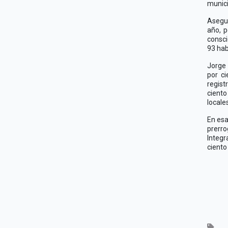
munici
Asegur
año, p
consci
93 hab
Jorge 
por ci
regist
ciento
locale
En esa
prerro
Integr
ciento