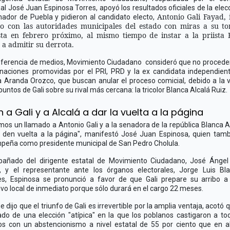
al
José Juan Espinosa Torres
, apoyó los resultados oficiales de la elec
Antonio Gali Fayad, 
ador de Puebla y pidieron al candidato electo,
go con las autoridades municipales del estado con miras a su t
sta en febrero próximo, al mismo tiempo de instar a la priista 
 a admitir su derrota.
ferencia de medios, Movimiento Ciudadano consideró que no procede
naciones
promovidas por el PRI, PRD y la ex candidata independien
 Aranda Orozco, que buscan anular el proceso comicial, debido a la 
puntos de Gali
sobre su rival más cercana: la tricolor Blanca Alcalá Ruiz.
n a Gali y a Alcalá a dar la vuelta a la página
os un llamado a Antonio Gali y a la senadora de la república Blanca A
 den vuelta a la página", manifestó José Juan Espinosa, quien tam
peña como presidente municipal de San Pedro Cholula.
añado del dirigente estatal de Movimiento Ciudadano, José Ángel
a, y el representante ante los órganos electorales, Jorge Luis Bla
es, Espinosa se pronunció a favor de que Gali prepare su arribo a
ivo local de inmediato porque sólo durará en el cargo 22 meses.
 dijo que el triunfo de Gali es irrevertible por la amplia ventaja, acotó 
ado de una elección "atípica" en la que los poblanos castigaron a to
os con un abstencionismo a nivel estatal de 55 por ciento que en 