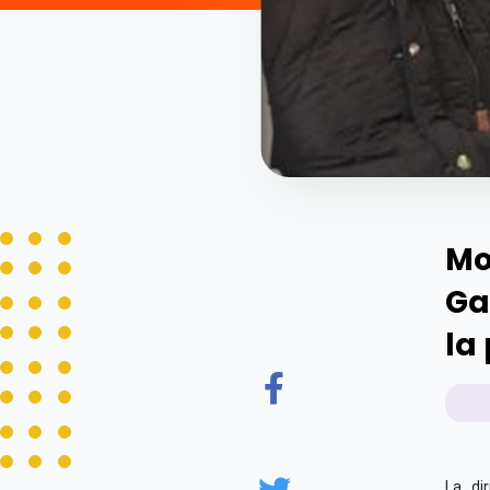
Mo
Ga
la
La dir