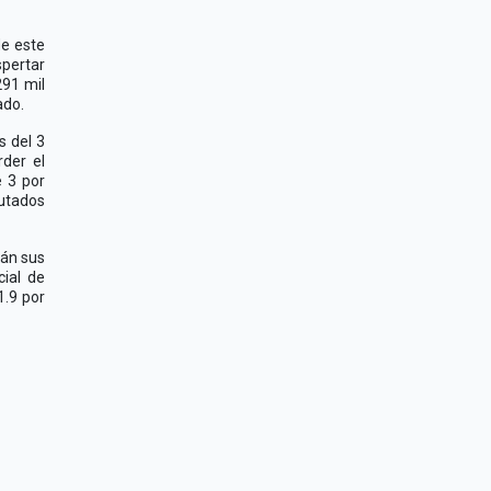
de este
spertar
291 mil
ado.
s del 3
rder el
e 3 por
putados
rán sus
cial de
1.9 por