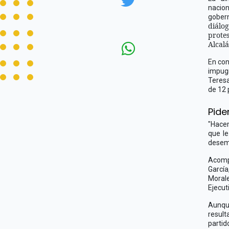
nacion
gobern
diálo
prote
Alcalá
En con
impug
Teresa
de 12 
Pide
"Hacem
que le
desem
Acomp
Garcí
Moral
Ejecut
Aunque
result
partid