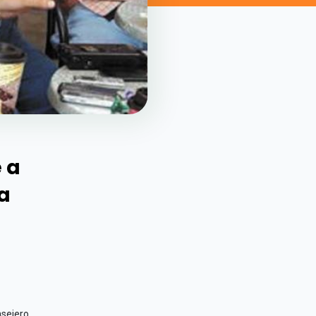
 a
 a
sejero