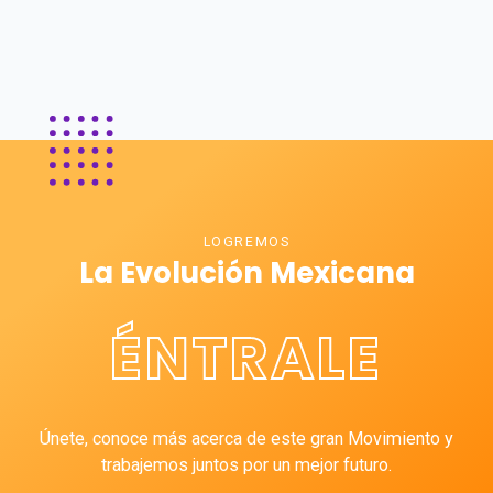
LOGREMOS
La Evolución Mexicana
ÉNTRALE
Únete, conoce más acerca de este gran Movimiento y
trabajemos juntos por un mejor futuro.