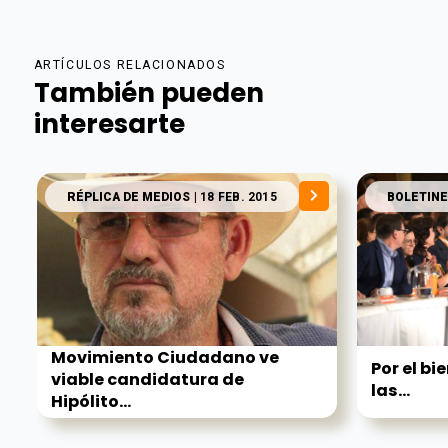
ARTÍCULOS RELACIONADOS
También pueden
interesarte
RÉPLICA DE MEDIOS
| 18 FEB. 2015
BOLETINE
Movimiento Ciudadano ve
Por el bi
viable candidatura de
las...
Hipólito...