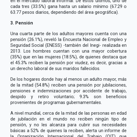
en el mercado laboral informal. De estos últimos, uno de
cada tres (33.5%) gana hasta un salario mínimo (67.29 o
63.77 pesos diarios, dependiendo del área geográfica).
3. Pensión
Una cuarta parte de los adultos mayores cuenta con una
pensión (26.1%), reveló la Encuesta Nacional de Empleo y
Seguridad Social (ENESS) -también del Inegi- realizada en
2013. Los hombres cuentan con una mayor cobertura
(35%) que en las mujeres (18.5%), de quienes destaca que
el 45.3% reciben la pensión por viudez, es decir, gracias a
un derecho laboral de sus maridos fallecidos.
De los hogares donde hay al menos un adulto mayor, más
de la mitad (54.8%) reciben una pensión por jubilaciones,
pensiones e indemnizaciones por accidente de trabajo,
despido y retiro voluntario; 9.3% son beneficios
provenientes de programas gubernamentales.
A nivel mundial, cerca de la mitad de las personas en edad
de jubilación en el mundo no reciben ningún tipo de
pensión, y no les alcanza para cubrir sus necesidades
básicas a 52% de quienes la reciben, alerta un informe de
la Organización Internacional del Trabajo (OIT) que