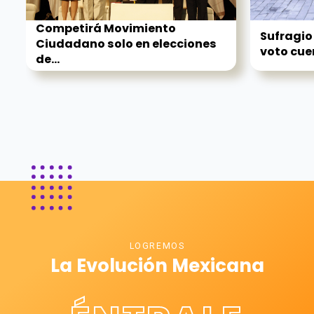
Competirá Movimiento
Sufragio
Ciudadano solo en elecciones
voto cue
de...
LOGREMOS
La Evolución Mexicana