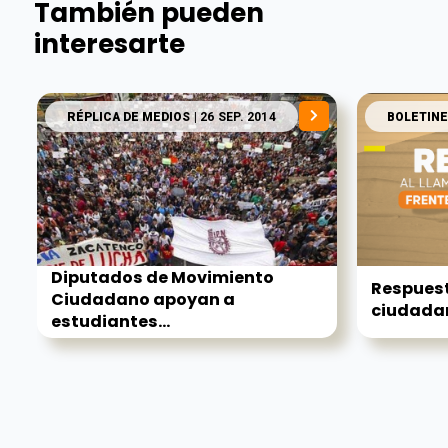
También pueden
interesarte
RÉPLICA DE MEDIOS
| 26 SEP. 2014
BOLETINE
Diputados de Movimiento
Respuest
Ciudadano apoyan a
ciudadaní
estudiantes...