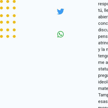
resp
tú, 
abier
conc
disc
pens
atrin
y la 
teng
me a
statu
preg
ideol
mate
Tamp
esas
mono