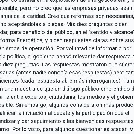
stenible, pero no creo que las empresas privadas sean
anas de la caridad. Creo que reformas son necesarias
 no aceptándolas a ciegas. Mis diez preguntas piden
ar, para beneficio del público, en el "sentido y alcance
eforma Energética, y piden respuestas claras sobre sus
nismos de operación. Por voluntad de informar o por
ia política, el gobierno pensó relevante dar respuesta 
s diez preguntas. Las respuestas mostraron que sí era
sarias (antes nadie conocía esas respuestas) pero ta
ficientes (cada respuesta abre más interrogantes). Ta
on una muestra de que un diálogo público emprendido 
 fe entre expertos, ciudadanía, los medios y el gobier
osible. Sin embargo, algunos consideraron más produc
lificar la invitación al debate y la participación que el
undizar y dar seguimiento a las bienvenidas respuestas
rno. Por lo visto, para algunos cuestionar es atacar. M