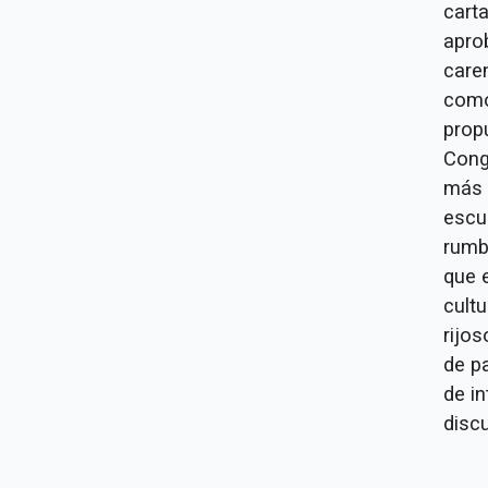
carta
apro
caren
como
prop
Congr
más e
escuc
rumb
que 
cultu
rijo
de pa
de in
discu