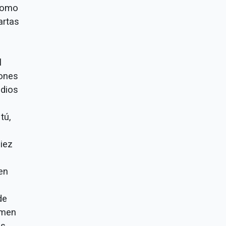
 como
artas
l
iones
edios
tú,
diez
en
de
imen
es