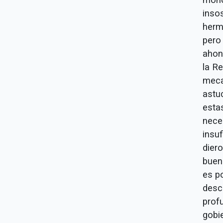
inso
herm
pero
ahond
la R
meca
astuc
esta
nece
insu
dier
buena
es p
desca
prof
gobie