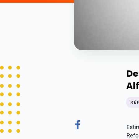
De
Al
RÉ
Esti
Refo