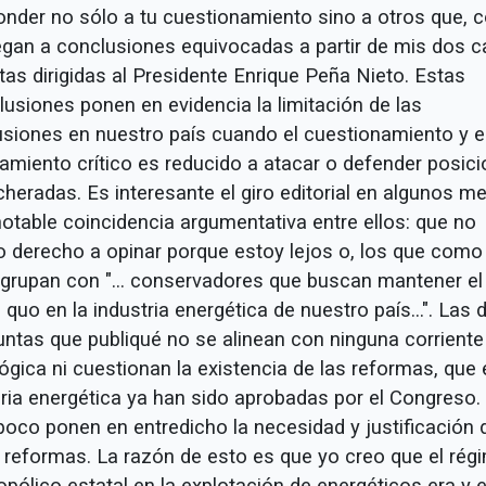
onder no sólo a tu cuestionamiento sino a otros que,
llegan a conclusiones equivocadas a partir de mis dos c
tas dirigidas al Presidente Enrique Peña Nieto. Estas
lusiones ponen en evidencia la limitación de las
usiones en nuestro país cuando el cuestionamiento y e
amiento crítico es reducido a atacar o defender posic
cheradas. Es interesante el giro editorial en algunos m
notable coincidencia argumentativa entre ellos: que no
o derecho a opinar porque estoy lejos o, los que como 
grupan con "... conservadores que buscan mantener el
 quo en la industria energética de nuestro país...". Las 
untas que publiqué no se alinean con ninguna corriente
ógica ni cuestionan la existencia de las reformas, que 
ria energética ya han sido aprobadas por el Congreso.
oco ponen en entredicho la necesidad y justificación 
 reformas. La razón de esto es que yo creo que el rég
pólico estatal en la explotación de energéticos era y 