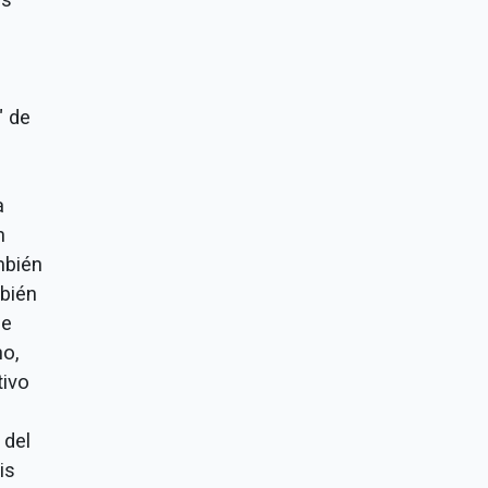
,
" de
a
n
mbién
mbién
de
no,
tivo
 del
is