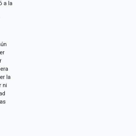
ó a la
aún
er
r
iera
er la
 ni
ad
mas