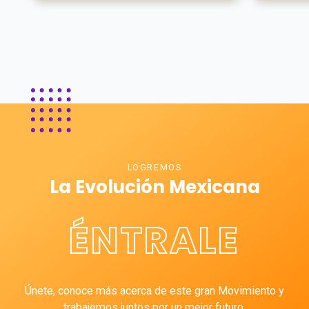
LOGREMOS
La Evolución Mexicana
ÉNTRALE
Únete, conoce más acerca de este gran Movimiento y
trabajemos juntos por un mejor futuro.